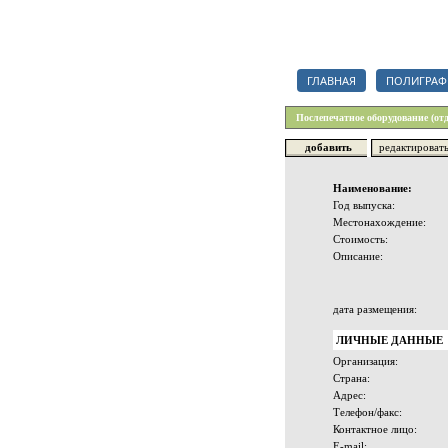
Каталог полиграфических орг
ГЛАВНАЯ
ПОЛИГРАФ
Послепечатное оборудование (от
добавить
редактироват
Наименование:
Год выпуска:
Местонахождение:
Стоимость:
Описание:
дата размещения:
ЛИЧНЫЕ ДАННЫЕ
Организация:
Страна:
Адрес:
Телефон/факс:
Контактное лицо:
E-mail: