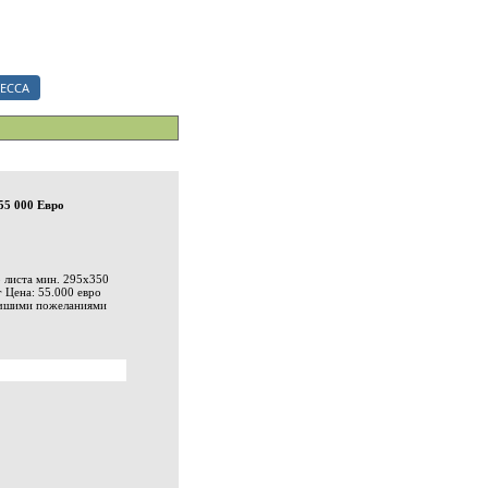
ериалы.
ЕССА
55 000 Евро
р листа мин. 295x350
г Цена: 55.000 евро
лучшими пожеланиями