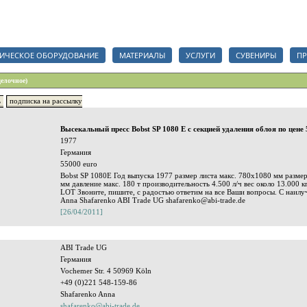
анизаций, срочный тендер на полиграфические услуги, сувениры и полиграфические мат
ИЧЕСКОЕ ОБОРУДОВАНИЕ
МАТЕРИАЛЫ
УСЛУГИ
СУВЕНИРЫ
ПР
делочное)
ь
подписка на рассылку
Высекальный пресс Bobst SP 1080 E с секцией удаления облоя по цене 
1977
Германия
55000 euro
Bobst SP 1080E Год выпуска 1977 размер листа макс. 780x1080 мм разме
мм давление макс. 180 т производительность 4.500 л/ч вес около 13.000 к
LOT Звоните, пишите, с радостью ответим на все Ваши вопросы. С наи
Anna Shafarenko ABI Trade UG shafarenko@abi-trade.de
[26/04/2011]
ABI Trade UG
Германия
Vochemer Str. 4 50969 Köln
+49 (0)221 548-159-86
Shafarenko Anna
shafarenko@abi-trade.de