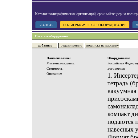
Каталог полиграфических организаций, срочный тендер на полигр
ГЛАВНАЯ
ПОЛИГРАФИЧЕСКОЕ ОБОРУДОВАНИЕ
М
Печатное оборудование
добавить
редактировать
подписка на рассылку
Наименование:
Оборудование
Местонахождение:
Российская Федерац
Стоимость:
договорная
Описание:
1. Инсерте
тетрадь (б
вакуумная 
присосками
самонаклад
компакт ди
подаются н
навесных у
Формат бр