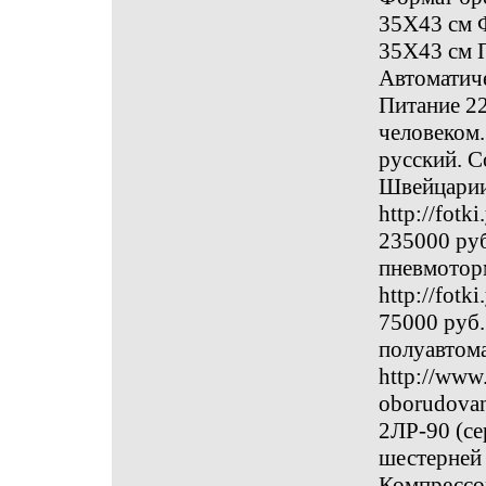
35Х43 см Ф
35Х43 см П
Автоматиче
Питание 22
человеком.
русский. С
Швейцарии 
http://fotk
235000 руб
пневмотор
http://fotk
75000 руб
полуавтома
http://www
oborudovan
2ЛР-90 (с
шестерней 
Компрессор