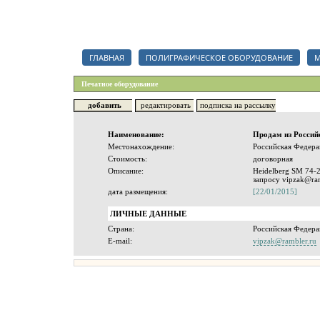
Каталог полиграфических организаций, срочный тендер на полигр
ГЛАВНАЯ
ПОЛИГРАФИЧЕСКОЕ ОБОРУДОВАНИЕ
М
Печатное оборудование
добавить
редактировать
подписка на рассылку
Наименование:
Продам из Россий
Местонахождение:
Российская Федера
Стоимость:
договорная
Описание:
Heidelberg SM 74-2
запросу vipzak@ram
дата размещения:
[22/01/2015]
ЛИЧНЫЕ ДАННЫЕ
Страна:
Российская Федера
E-mail:
vipzak@rambler.ru