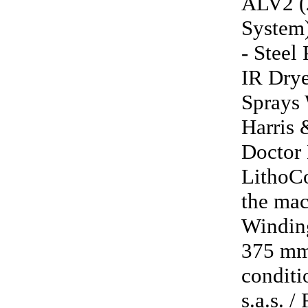
ALV2 (
System)
- Steel
IR Drye
Sprays
Harris
Doctor 
LithoCo
the mac
Windin
375 mm
condit
s.a.s. 