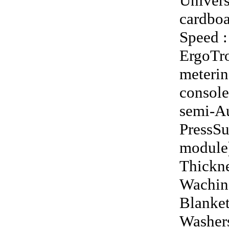
Univers
cardboa
Speed :
ErgoTro
meterin
console
semi-Au
PressSu
module)
Thickne
Waching
Blanket
Washers