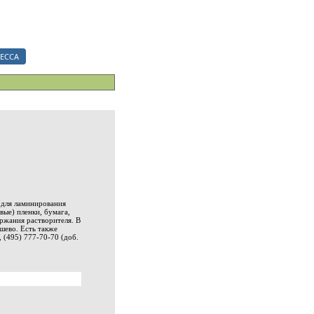
ериалы.
ЕССА
 для ламинирования
вые) пленки, бумага,
ржания растворителя. В
шево. Есть также
 (495) 777-70-70 (доб.