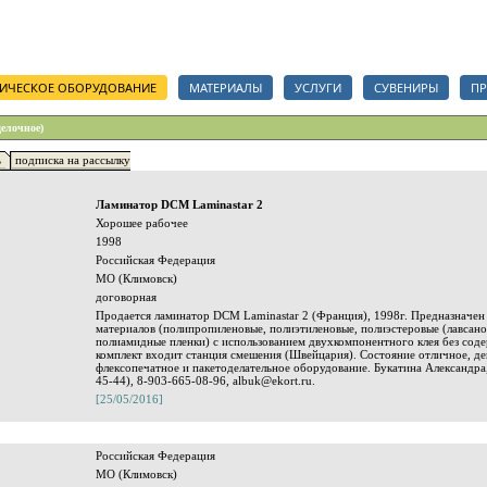
анизаций, срочный тендер на полиграфические услуги, сувениры и полиграфические мат
ИЧЕСКОЕ ОБОРУДОВАНИЕ
МАТЕРИАЛЫ
УСЛУГИ
СУВЕНИРЫ
ПР
делочное)
ь
подписка на рассылку
Ламинатор DCM Laminastar 2
Хорошее рабочее
1998
Российская Федерация
МО (Климовск)
договорная
Продается ламинатор DCM Laminastar 2 (Франция), 1998г. Предназначен
материалов (полипропиленовые, полиэтиленовые, полиэстеровые (лавсано
полиамидные пленки) с использованием двухкомпонентного клея без соде
комплект входит станция смешения (Швейцария). Состояние отличное, де
флексопечатное и пакетоделательное оборудование. Букатина Александра,
45-44), 8-903-665-08-96, albuk@ekort.ru.
[25/05/2016]
Российская Федерация
МО (Климовск)