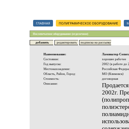
Каталог полиграфических организаций, срочный тендер на полигр
ГЛАВНАЯ
ПОЛИГРАФИЧЕСКОЕ ОБОРУДОВАНИЕ
М
Послепечатное оборудование (отделочное)
добавить
редактировать
подписка на рассылку
Наименование:
Ламинатор Comexi
Состояние:
хорошее рабочее
Год выпуска:
2002 (в работе до 
Местонахождение:
Российская Федера
Область, Район, Город:
МО (Климовск)
Стоимость:
договорная
Описание:
Продается
2002г. Пр
(полипроп
полиэстер
полиамидн
использов
содержани