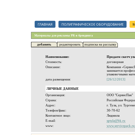
Каталог полиграфических организаций, срочный тендер на полигр
ГЛАВНАЯ
ПОЛИГРАФИЧЕСКОЕ ОБОРУДОВАНИЕ
М
Материалы для рекламы PR и брендинга
добавить
редактировать
подписка на рассылку
Наименование:
Продаем скотч упа
Стоимость:
договорная
Описание:
Компания «СервисПа
занимается профес
упаковочными мате
дата размещения:
[26/12/2013]
ЛИЧНЫЕ ДАННЫЕ
Организация:
ООО "СервисПак"
Страна:
Российская Федера
Адрес:
г. Тула, ул. Тургене
Телефон/факс:
30-70-62
Контактное лицо:
Людмила
E-mail:
sptula@bk.ru
www:
www.servicepack.ru