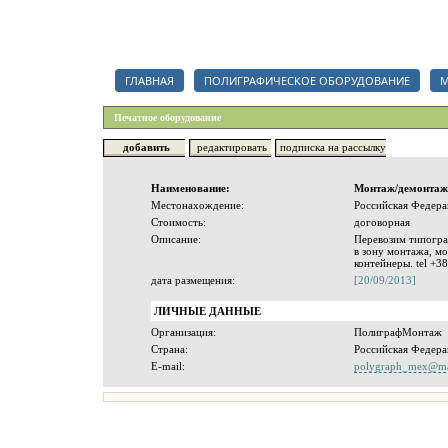
Каталог полиграфических организаций, срочный тендер на полигр
ГЛАВНАЯ
ПОЛИГРАФИЧЕСКОЕ ОБОРУДОВАНИЕ
М
Печатное оборудование
добавить
редактировать
подписка на рассылку
Наименование:
Монтаж/демонтаж/
Местонахождение:
Российская Федера
Стоимость:
договорная
Описание:
Перевозим типогра
в зону монтажа, мо
контейнеры. tel +3
дата размещения:
[20/09/2013]
ЛИЧНЫЕ ДАННЫЕ
Организация:
ПолиграфМонтаж
Страна:
Российская Федера
E-mail:
polygraph_mex@ma