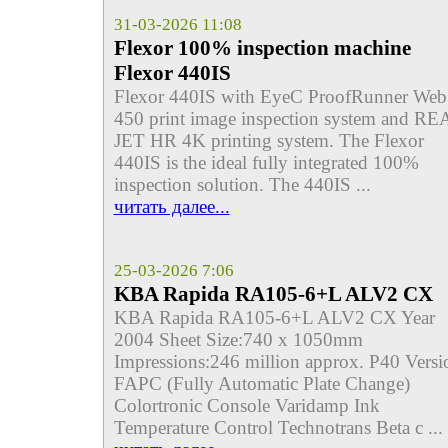
31-03-2026 11:08
Flexor 100% inspection machine
Flexor 440IS
Flexor 440IS with EyeC ProofRunner Web
450 print image inspection system and RE
JET HR 4K printing system. The Flexor
440IS is the ideal fully integrated 100%
inspection solution. The 440IS ...
читать далее...
25-03-2026 7:06
KBA Rapida RA105-6+L ALV2 CX
KBA Rapida RA105-6+L ALV2 CX Year
2004 Sheet Size:740 x 1050mm
Impressions:246 million approx. P40 Versi
FAPC (Fully Automatic Plate Change)
Colortronic Console Varidamp Ink
Temperature Control Technotrans Beta c ...