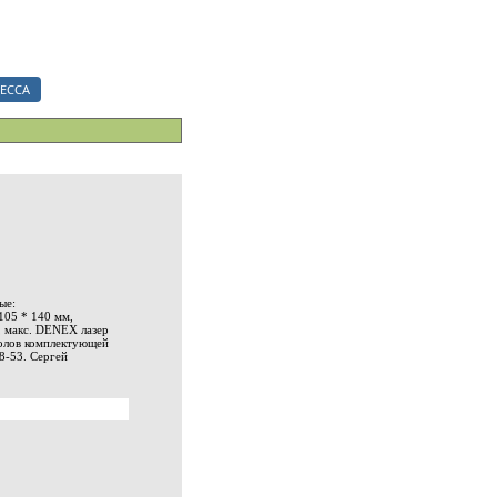
ериалы.
ЕССА
ые:
105 * 140 мм,
, макс. DENEX лазер
толов комплектующей
8-53. Сергей