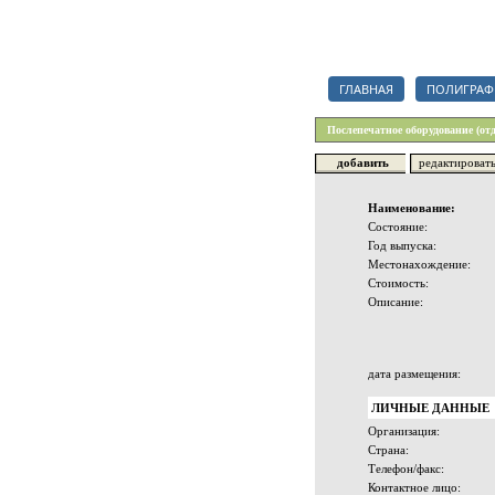
Каталог полиграфических орг
ГЛАВНАЯ
ПОЛИГРАФ
Послепечатное оборудование (от
добавить
редактироват
Наименование:
Состояние:
Год выпуска:
Местонахождение:
Стоимость:
Описание:
дата размещения:
ЛИЧНЫЕ ДАННЫЕ
Организация:
Страна:
Телефон/факс:
Контактное лицо: