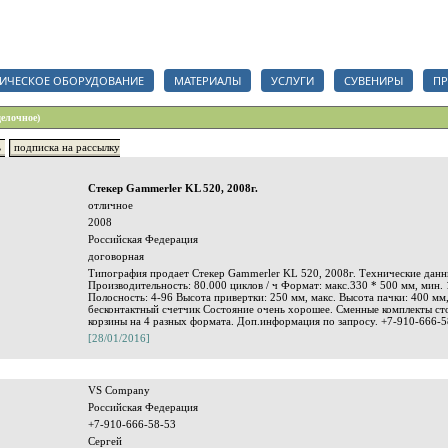
анизаций, срочный тендер на полиграфические услуги, сувениры и полиграфические мат
ИЧЕСКОЕ ОБОРУДОВАНИЕ
МАТЕРИАЛЫ
УСЛУГИ
СУВЕНИРЫ
ПР
делочное)
ь
подписка на рассылку
Стекер Gammerler KL 520, 2008г.
отличное
2008
Российская Федерация
договорная
Типография продает Стекер Gammerler KL 520, 2008г. Технические данн
Производительность: 80.000 циклов / ч Формат: макс.330 * 500 мм, мин. 
Полосность: 4-96 Высота привертки: 250 мм, макс. Высота пачки: 400 мм
бесконтактный счетчик Состояние очень хорошее. Сменные комплекты с
корзины на 4 разных формата. Доп.информация по запросу. +7-910-666-5
[28/01/2016]
VS Company
Российская Федерация
+7-910-666-58-53
Сергей