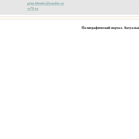
print.lebedev@yandex.ru
vs76.ru
Полиграфический портал. Актуаль