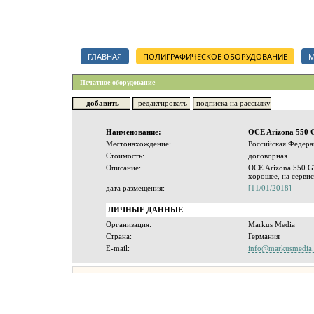
Каталог полиграфических организаций, срочный тендер на полигр
ГЛАВНАЯ
ПОЛИГРАФИЧЕСКОЕ ОБОРУДОВАНИЕ
М
Печатное оборудование
добавить
редактировать
подписка на рассылку
Наименование:
OCE Arizona 550 
Местонахождение:
Российская Федера
Стоимость:
договорная
Описание:
OCE Arizona 550 G
хорошее, на серви
дата размещения:
[11/01/2018]
ЛИЧНЫЕ ДАННЫЕ
Организация:
Markus Media
Страна:
Германия
E-mail:
info@markusmedia.