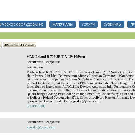
анизаций, срочный тендер на полиграфические услуги, сувениры и полиграфические мат
ИЧЕСКОЕ ОБОРУДОВАНИЕ
МАТЕРИАЛЫ
УСЛУГИ
СУВЕНИРЫ
ПР
ь
подписка на рассылку
MAN Roland R 706 3B TLV UV HiPrint
Российская Федерация
договорная
MAN Roland R 706 3B TLV UV HiPrint Year of man. 2007 Size 74 x 104 cm 
Hour Imprs. 210 Mio. Delivery immediately Location Germany - Warehouse 
cond. excellent Equipment 6 Colour Straight + Coater Roland Deltamatic D
Control Desk Colorpilot Densitometer PPL Semi-Automatic Plate Change 1st 
dryer (but no Interdecks) All Washing Devices Automatic Ink. Temperature C
Cooling Roland Seccomatic IR/TL Dryer in 6.Unit Coating System Tresu wit
QuickChange Coating Fast Coating change-over Airglide Delivery Extended 
in Delivery Roland Seccomatic IR/TL Dryer at Delivery Kersten Antistatic De
Sprayer Worked on Plastic Foil vipzak2@gmail.com
[22/09/2020]
Российская Федерация
vipzak2@gmail.com