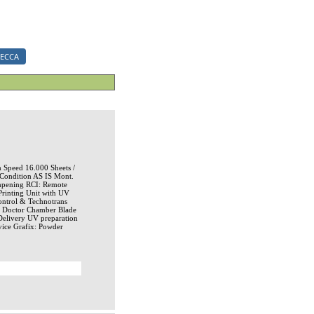
ериалы.
ЕССА
Speed 16.000 Sheets /
Condition AS IS Mont.
ampening RCI: Remote
Printing Unit with UV
ontrol & Technotrans
h Doctor Chamber Blade
Delivery UV preparation
vice Grafix: Powder