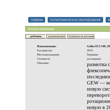
Каталог полиграфических организаций, срочный тендер на полигр
ГЛАВНАЯ
ПОЛИГРАФИЧЕСКОЕ ОБОРУДОВАНИЕ
М
Печатное оборудование
добавить
редактировать
подписка на рассылку
Наименование:
Gallus ECS 340, 20
Год выпуска:
2010
Местонахождение:
Германия
Стоимость:
договорная
Описание:
размотка 
флексопеч
последнюю
GEW — все
новую сис
переворот
ротационна
новую в 20