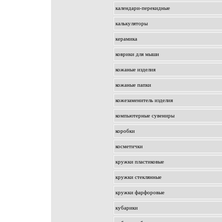
календари-перекидные
калькуляторы
керамика
коврики для мыши
кожаные изделия
кожаные папки
кожезаменитель изделия
компьютерные сувениры
коробки
косметички
кружки пластиковые
кружки стеклянные
кружки фарфоровые
кубарики