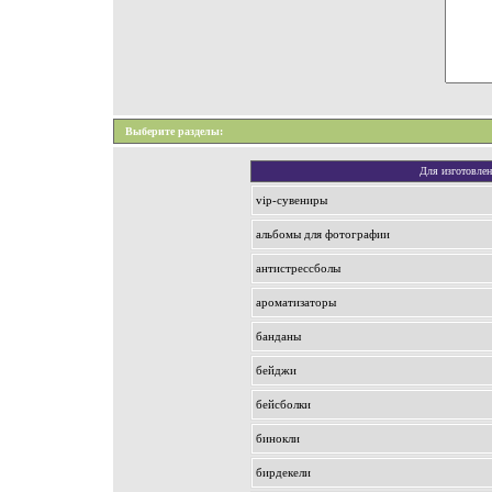
Выберите разделы:
Для изготовлен
vip-сувениры
альбомы для фотографии
антистрессболы
ароматизаторы
банданы
бейджи
бейсболки
бинокли
бирдекели