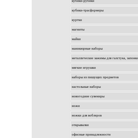
кубики-рубики
кубики-трасформеры
куртки
магниты
майки
маникюрные наборы
металлические зажимы для галстука, запонк
мягкие игрушки
наборы из пишущих предметов
настольные наборы
новогодние сувениры
ножи
ножки для воблеров
открывалки
офисные принадлежности