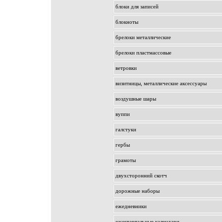
блоки для записей
блокноты
брелоки металлические
брелоки пластмассовые
ветровки
визитницы, металлические аксессуары
воздушные шары
вуппи
галстуки
гербы
грамоты
двухсторонний скотч
дорожные наборы
ежедневники
ежеквартальные календари