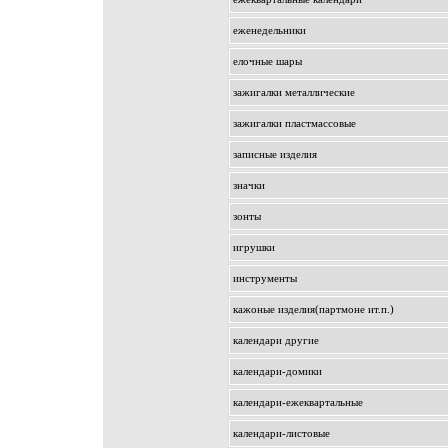
еженедельники
елочные шары
зажигалки металлические
зажигалки пластмассовые
записные изделия
значки
зонты
игрушки
инструменты
кажоные изделия(партмоне ит.п.)
календари другие
календари-домики
календари-ежеквартальные
календари-листовые