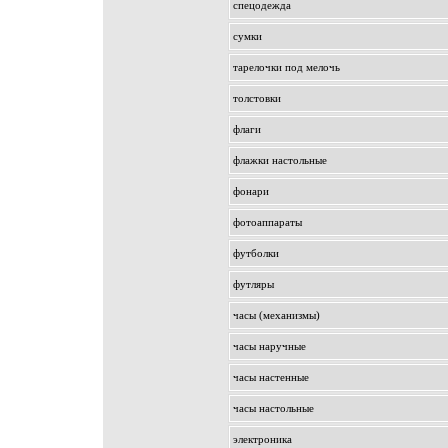
спецодежда
сумки
тарелочки под мелочь
толстовки
флаги
флажки настольные
фонари
фотоаппараты
футболки
футляры
часы (механизмы)
часы наручные
часы настенные
часы настольные
электроника