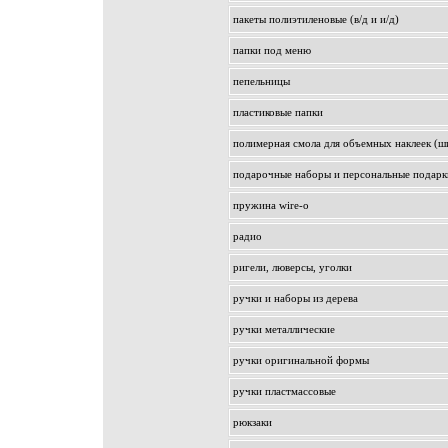
пакеты полиэтиленовые (в/д и и/д)
папки под меню
пепельницы
пластиковые папки
полимерная смола для объемных наклеек (ш
подарочные наборы и персональные подарк
пружина wire-o
радио
ригели, люверсы, уголки
ручки и наборы из дерева
ручки металлические
ручки оригинальной формы
ручки пластмассовые
рюкзаки