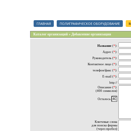
Каталог полиграфических организаций, срочный тендер на полигр
ГЛАВНАЯ
ПОЛИГРАФИЧЕСКОЕ ОБОРУДОВАНИЕ
М
Каталог организаций » Добавление организации
Название
(
*
):
Адрес (
*
):
Руководитель (
*
):
Контактное лицо (
*
):
телефон/факс (
*
):
E-mail (
*
):
http://
Описание (
*
):
(400 символов)
Осталось:
Ключевые слова
для поиска фирмы
(через пробел)