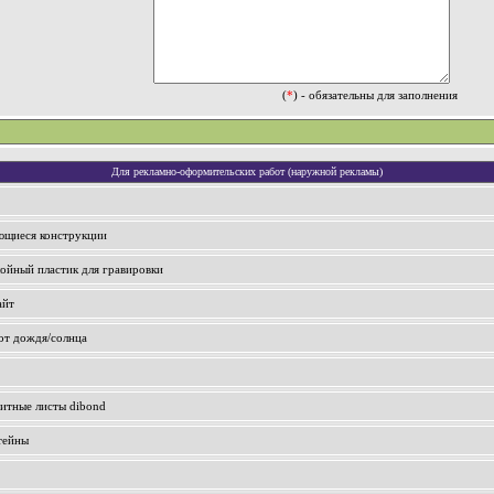
(
*
) - обязательны для заполнения
Для рекламно-оформительских работ (наружной рекламы)
ющиеся конструкции
ойный пластик для гравировки
айт
от дождя/солнца
итные листы dibond
тейны