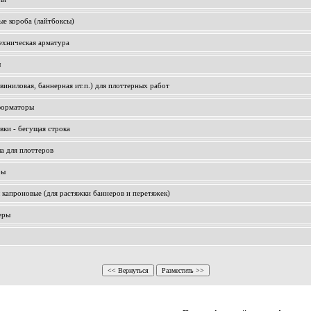
ые короба (лайтбоксы)
ехническая арматура
ы
(виниловая, баннерная ит.п.) для плоттерных работ
форматоры
вки - бегущая строка
а для плоттеров
ры
капроновые (для растяжки баннеров и перетяжек)
еры