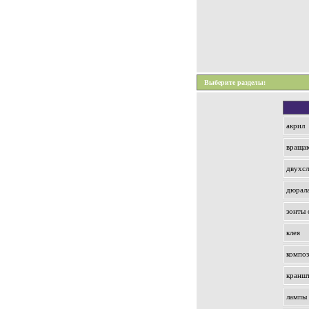
Выберите разделы:
акрил
враща
двухсл
дюрал
зонты 
клея
композ
кранш
лампы