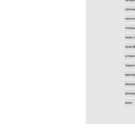
светов
светот
стенд
ткань 
транс
устано
чернил
швеле
шнуры 
штенд
иное