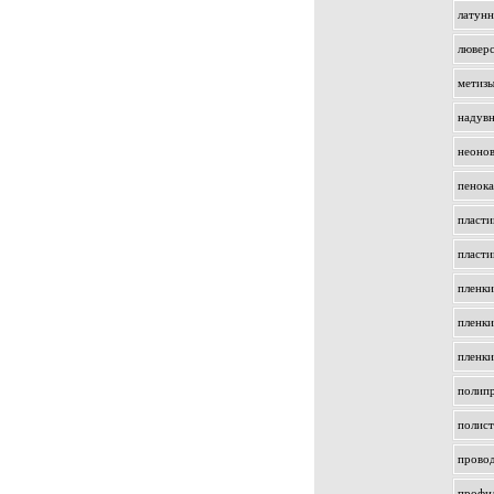
латунн
лювер
метиз
надув
неонов
пенок
пласти
пласти
пленки
пленки
пленки
полип
полис
провод
профи