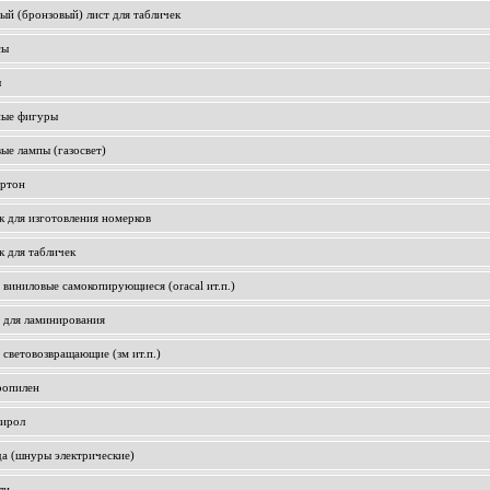
ый (бронзовый) лист для табличек
сы
ы
ные фигуры
ые лампы (газосвет)
артон
к для изготовления номерков
к для табличек
 виниловые самокопирующиеся (oracal ит.п.)
 для ламинирования
 световозвращающие (зм ит.п.)
ропилен
тирол
а (шнуры электрические)
ли