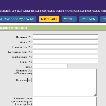
анизаций, срочный тендер на полиграфические услуги, сувениры и полиграфические мат
ИЧЕСКОЕ ОБОРУДОВАНИЕ
МАТЕРИАЛЫ
УСЛУГИ
СУВЕНИРЫ
ПР
авление организации
Название
(
*
):
Адрес (
*
):
Руководитель (
*
):
Контактное лицо (
*
):
телефон/факс (
*
):
E-mail (
*
):
http://
Описание (
*
):
(400 символов)
Осталось:
Ключевые слова
для поиска фирмы
(через пробел)