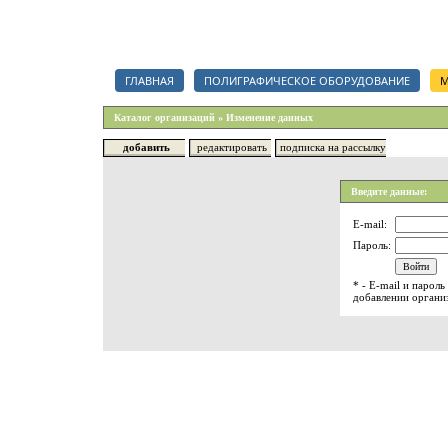
Каталог полиграфических организаций, срочный тендер на полигр
ГЛАВНАЯ
ПОЛИГРАФИЧЕСКОЕ ОБОРУДОВАНИЕ
М
Каталог организаций » Изменение данных
добавить
редактировать
подписка на рассылку
Введите данные:
E-mail:
Пароль:
* - E-mail и парол
добавлении органи