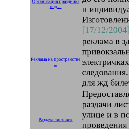
Организация праздника
под ...
и индивидуа
Изготовлени
[17/12/2004
реклама в з
привокзаль
Реклама на пространстве
электричках
...
следования.
для жд билет
Предоставл
раздачи лис
улице и в п
Раздача листовок
проведения 