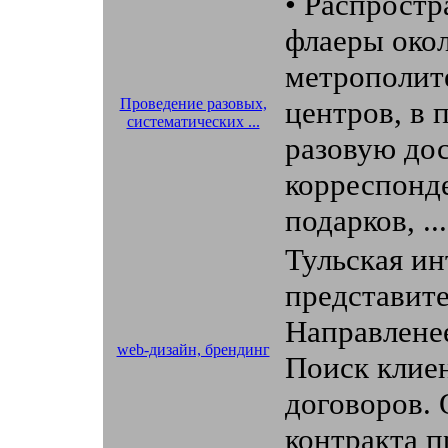
• Распростр
флаеры око
метрополите
Проведение разовых,
центров, в 
систематических ...
разовую до
корреспонде
подарков, ..
Тульская и
представите
Направленее
web-дизайн, брендинг
Поиск клие
договоров. 
контракта пр