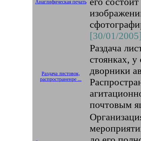
его состоит
Анаглифическая печать
изображений
сфотографиро
[30/01/2005
Раздача лис
стоянках, у
дворники а
Раздача листовок,
распространенре ...
Распростра
агитационно
почтовым ящ
Организаци
мероприяти
до его полн