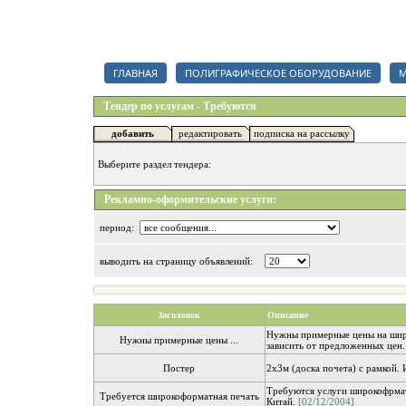
Каталог полиграфических организаций, срочный тендер на полигр
ГЛАВНАЯ
ПОЛИГРАФИЧЕСКОЕ ОБОРУДОВАНИЕ
М
Тендер по услугам - Требуются
добавить
редактировать
подписка на рассылку
Выберите раздел тендера:
Рекламно-оформительские услуги:
период:
выводить на страницу объявлений:
Заголовок
Описание
Нужны примерные цены на широ
Нужны примерные цены ...
зависить от предложенных цен. 
Постер
2х3м (доска почета) с рамкой.
Требуются услуги широкофрматн
Требуется широкоформатная печать
Китай.
[02/12/2004]