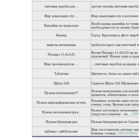
световые короба для ...
срочно нужны световые короба
Ищу владельцев city ...
Ищу владельцев city в региона
Необходимы наклейки из тонког
Наклейки на транспорт
необходимости их можно было 
Баннер
Город: Красноярск; фото людей
вывеска ветклиника
требуется крест как аптечный 
Куплю Пилларс (1,4х3,0) пр-во
Пилларс (1,4х3,0)
подсветкой. Нужна один в один,
Ищу производителя.....
....световых коробов на крыш
Таблички
Цветность: белое на синем таб
Щиты 3х6
Сдаются Щиты 3х6 Щелковское
Нужны монтажники для поклейки
Нужны монтажники!!!
привычек, обязательных и испол
Рекламное агенство ищет посто
Нужна широкоформатная печать
пленка, сетка. Купоны для скид
Нужно изготовить металлоконст
Нужна металлоконструк...
градусов к первому - на ...
[28/
Нужны брандмауэры
Нужны брандмауэры на Садовом
Ищу изготовителя уличных так
кабины с лайтбоксами
боковых стенках.
[28/10/2004]