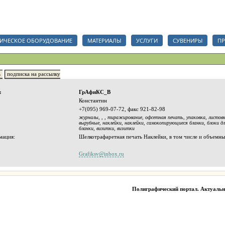
анизаций, срочный тендер на полиграфические услуги, сувениры и полиграфические мат
ИЧЕСКОЕ ОБОРУДОВАНИЕ
МАТЕРИАЛЫ
УСЛУГИ
СУВЕНИРЫ
ПР
ь
подписка на рассылку
:
ГрАфиКС_В
Константин
+7(095) 969-07-72, факс 921-82-98
журналы
,
,
,
тиражирование
,
офсетная печать
,
упаковка
,
листов
вырубные
,
наклейки
,
наклейки
,
самокопирующиеся бланки
,
блоки дл
бланки
,
визитки
,
визитки
мация:
Шелкотрафаретная печать Наклейки, в том числе и объемн
Grafiksv@inbox.ru
Полиграфический портал. Актуаль