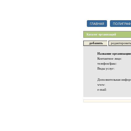
Каталог полиграфических орг
ГЛАВНАЯ
ПОЛИГРАФ
Каталог организаций
добавить
редактироват
Название организации
Контактное лицо:
телефон/факс:
Виды услуг:
Дополнительная инфор
www:
e-mail: