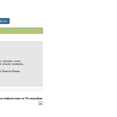
ериалы.
ЕССА
ки
,
буклеты
,
папки
я записей
,
конверты
,
ые Пакеты Папки
ная информация по Полиграфии.