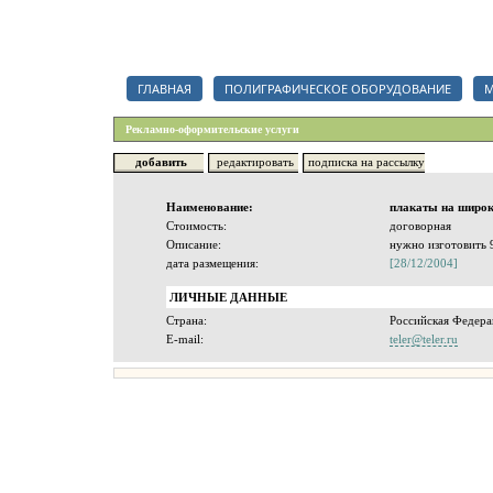
Каталог полиграфических организаций, срочный тендер на полигр
ГЛАВНАЯ
ПОЛИГРАФИЧЕСКОЕ ОБОРУДОВАНИЕ
М
Рекламно-оформительские услуги
добавить
редактировать
подписка на рассылку
Наименование:
плакаты на широ
Стоимость:
договорная
Описание:
нужно изготовить 9
дата размещения:
[28/12/2004]
ЛИЧНЫЕ ДАННЫЕ
Страна:
Российская Федера
E-mail:
teler@teler.ru