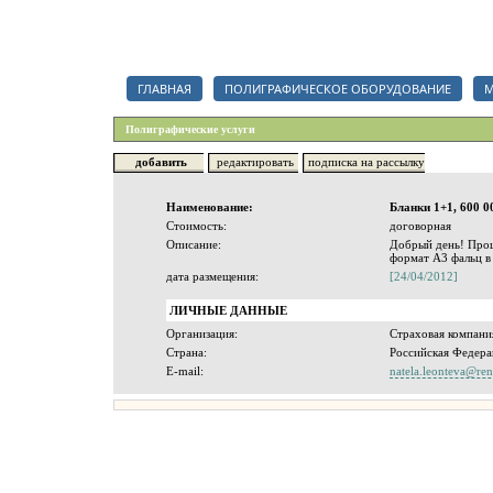
Каталог полиграфических организаций, срочный тендер на полигр
ГЛАВНАЯ
ПОЛИГРАФИЧЕСКОЕ ОБОРУДОВАНИЕ
М
Полиграфические услуги
добавить
редактировать
подписка на рассылку
Наименование:
Бланки 1+1, 600 0
Стоимость:
договорная
Описание:
Добрый день! Прош
формат А3 фальц в
дата размещения:
[24/04/2012]
ЛИЧНЫЕ ДАННЫЕ
Организация:
Страховая компани
Страна:
Российская Федера
E-mail:
natela.leonteva@ren