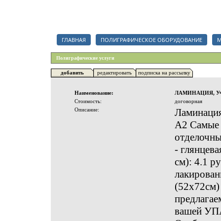
Каталог полиграфических организаций, срочный тендер на полигр
ГЛАВНАЯ
ПОЛИГРАФИЧЕСКОЕ ОБОРУДОВАНИЕ
М
Полиграфические услуги
добавить
редактировать
подписка на рассылку
Наименование:
ЛАМИНАЦИЯ, У
Стоимость:
договорная
Описание:
Ламинация:
А2 Самые 
отделочны
- глянцев
см): 4.1 р
лакирован
(52х72см) 
предлагае
вашей УПА