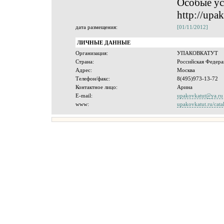
Особые ус
http://upak
дата размещения:
[01/11/2012]
ЛИЧНЫЕ ДАННЫЕ
Организация:
УПАКОВКАТУТ
Страна:
Российская Федера
Адрес:
Москва
Телефон/факс:
8(495)973-13-72
Контактное лицо:
Арина
E-mail:
upakovkatut@ya.ru
www:
upakovkatut.ru/cata