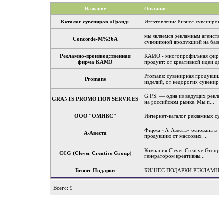
Название
Описание
Каталог сувениров «Гранд»
Изготовление бизнес-сувениро
мы являемся рекламным агенст
Concorde-M%26A
сувенирной продукцией на базе
Рекламно-производственная
КАМО - многопрофильная фирм
фирма КАМО
продукт: от креативной идеи до
Promans: сувенирная продукци
Promans
изделий, от недорогих сувенир.
G.P.S. — одна из ведущих рек
GRANTS PROMOTION SERVICES
на российском рынке. Мы п...
ООО "ОМИКС"
Интернет-каталог рекламных с
Фирма «А-Авеста» основана в 
А-Авеста
продукцию от массовых ...
Компания Clever Creative Grou
CCG (Clever Creative Group)
генератором креативны...
Бизнес Подарки
БИЗНЕС ПОДАРКИ.РЕКЛАМН
Всего: 9