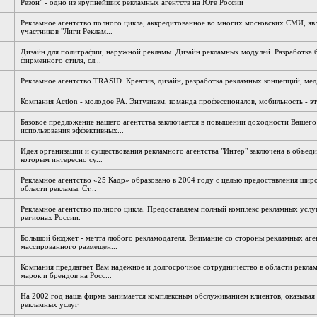
Резон" - одно из крупнейших рекламных агентств на Юге России
Рекламное агентство полного цикла, аккредитованное во многих московских СМИ, яв
участников "Лиги Реклам...
Дизайн для полиграфии, наружной рекламы. Дизайн рекламных модулей. Разработка б
фирменного стиля, сл...
Рекламное агентство TRASID. Креатив, дизайн, разработка рекламных концепций, ме
Компания Action - молодое РА. Энтузиазм, команда профессионалов, мобильность - эт
Базовое предложение нашего агентства заключается в повышении доходности Вашего 
использования эффективных...
Идея организации и существования рекламного агентства "Интер" заключена в объеди
которым интересно су...
Рекламное агентство «25 Кадр» образовано в 2004 году с целью предоставления широ
области рекламы. Ст...
Рекламное агентство полного цикла. Предоставляем полный комплекс рекламных услуг
регионах России.
Большой бюджет - мечта любого рекламодателя. Внимание со стороны рекламных аге
массированного размещен...
Компания предлагает Вам надёжное и долгосрочное сотрудничество в области рекла
марок и брендов на Росс...
На 2002 год наша фирма занимается комплексным обслуживанием клиентов, оказывая
рекламных услуг