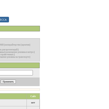
ериалы.
ЕССА
 СМИ
|
копирайтерство
|
креатив
|
я для презентаций
|
ламы
|
размещение рекламы в метро
|
 справочниках
|
ещение рекламы на транспорте
|
Сайт
нет