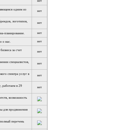
нет
ляющеяся одним из
нет
рендов, логотипов,
нет
нет
диа-планирование.
нет
о о нас.
бизнеса за счет
нет
нении специалистов,
нет
кого спектра услуг в
нет
, работаем в 29
нет
нтств, возможность
мы для продвижения
 полный перечень