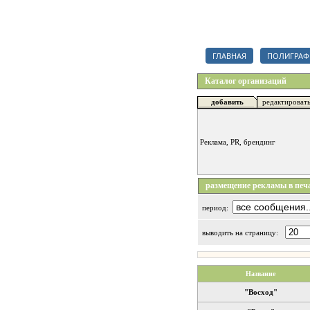
Каталог полиграфических орг
ГЛАВНАЯ
ПОЛИГРАФ
Каталог организаций
добавить
редактироват
Реклама, PR, брендинг
размещение рекламы в пе
период:
выводить на страницу:
Название
"Восход"