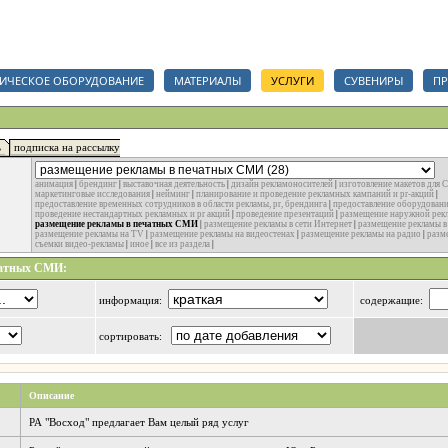
анизаций, срочный тендер на полиграфические услуги, сувениры и полиграфические мат
ИЧЕСКОЕ ОБОРУДОВАНИЕ
МАТЕРИАЛЫ
УСЛУГИ
СУВЕНИРЫ
ПР
ь
подписка на рассылку
анимация
|
брендинг
|
выставочная деятельность
|
дизайн рекламоносителей
|
изготовление макетов для
маркетинговые исследования
|
нейминг
|
планирование и проведение рекламных кампаний и pr-акций
|
предоставление временных сотрудников в области рекламы, pr, брендинга
|
предоставление оборудовани
проведение нестандартных рекламных и pr акций
|
проведение презентаций
|
размещение наружной рек
размещение рекламы в печатных СМИ
|
размещение рекламы в сети Интернет
|
размещение рекламы в
размещение рекламы на TV
|
размещение рекламы на видеостенах
|
размещение рекламы на радио
|
разм
съемки видео-рекламы
|
иное
|
все из раздела
|
чатных СМИ:
информация:
содержащие:
сортировать:
Описание
РА "Восход" предлагает Вам целый ряд услуг