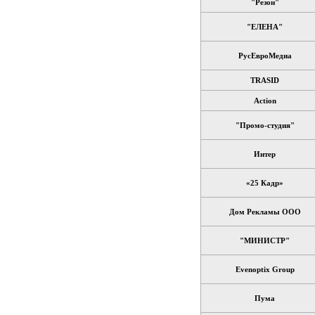
"Резон"
"ЕЛЕНА"
РусЕвроМедиа
TRASID
Action
"Промо-студия"
Интер
«25 Кадр»
Дом Рекламы ООО
"МИНИСТР"
Evenoptix Group
Пума